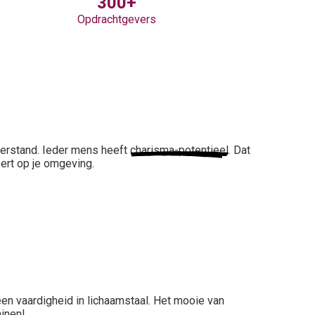
300+
Opdrachtgevers
verstand. Ieder mens heeft
charisma-potentieel
. Dat
ëert op je omgeving.
een vaardigheid in lichaamstaal. Het mooie van
ainen!