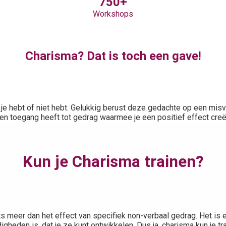
750+
Workshops
Charisma? Dat is toch een gave!
je hebt of niet hebt. Gelukkig berust deze gedachte op een mis
en toegang heeft tot gedrag waarmee je een positief effect cre
Kun je Charisma trainen?
ets meer dan het effect van specifiek non-verbaal gedrag. Het is 
igheden is, dat je ze kunt ontwikkelen. Dus ja, charisma kun je tr