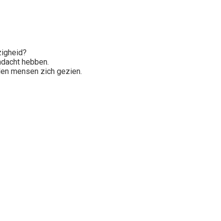
zigheid?
ndacht hebben.
elen mensen zich gezien.