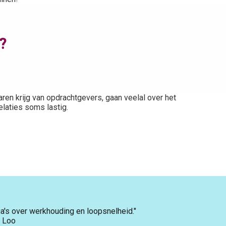
?
 jaren krijg van opdrachtgevers, gaan veelal over het
elaties soms lastig.
a's over werkhouding en loopsnelheid."
t Loo