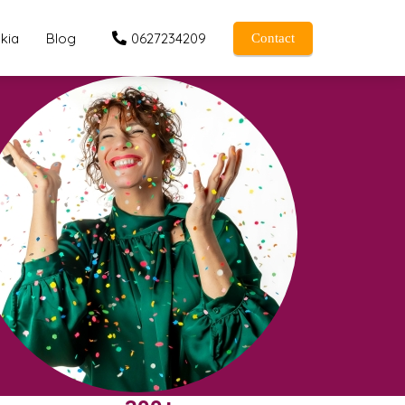
kia
Blog
0627234209
Contact