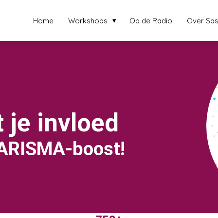
Home
Workshops
Op de Radio
Over Sas
 je invloed
ARISMA
-boost!